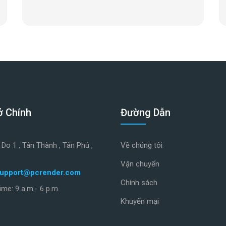
ở Chính
Đường Dẫn
Do 1 , Tân Thành , Tân Phú ,
Về chúng tôi
Vận chuyển
upport@pcrender.com
Chính sách
ime: 9 a.m.- 6 p.m.
Khuyến mại